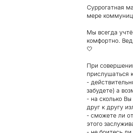
Суррогатная ма
мере коммуниц
Мы всегда учтё
комфортно. Вед
🤍
При совершении
прислушаться к
- действительн
забудете) а воз
- на сколько В
друг к другу и
- сможете ли о
этого заслужив
- не боитесь л