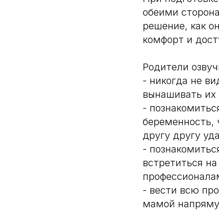
обеими сторона
решение, как о
комфорт и дост
Родители озвуч
- никогда не в
вынашивать их 
- познакомитьс
беременность, 
другу другу уд
- познакомитьс
встретиться на
профессионалам
- вести всю пр
мамой напряму