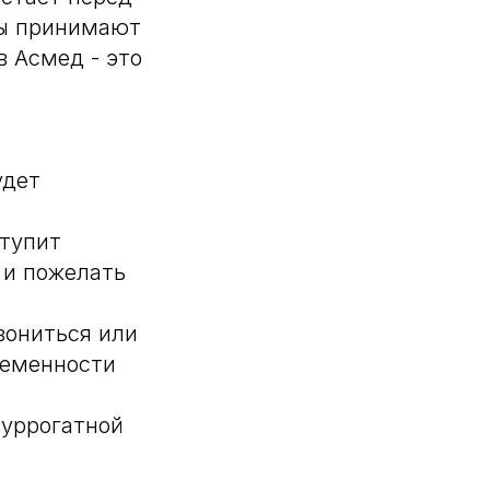
мы принимают
в Асмед - это
удет
ступит
 и пожелать
вониться или
ременности
суррогатной