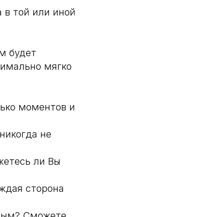
 в той или иной
м будет
симально мягко
лько моментов и
 никогда не
жетесь ли Вы
аждая сторона
ивым? Сможете