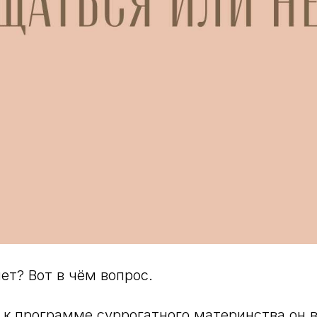
ет? Вот в чём вопрос.
 к программе суррогатного материнства он 