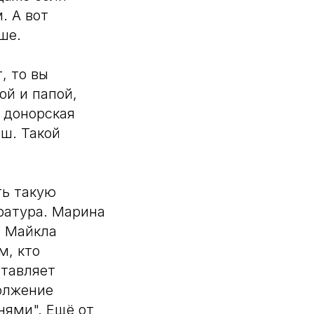
. А вот
ше.
, то вы
ой и папой,
 донорская
ыш. Такой
ть такую
ратура. Марина
" Майкла
м, кто
ставляет
должение
нями". Ещё от