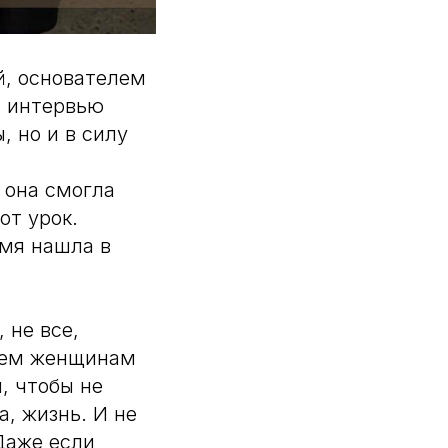
й, основателем
ь интервью
, но и в силу
 она смогла
от урок.
емя нашла в
 не все,
 тем женщинам
, чтобы не
, жизнь. И не
Даже если