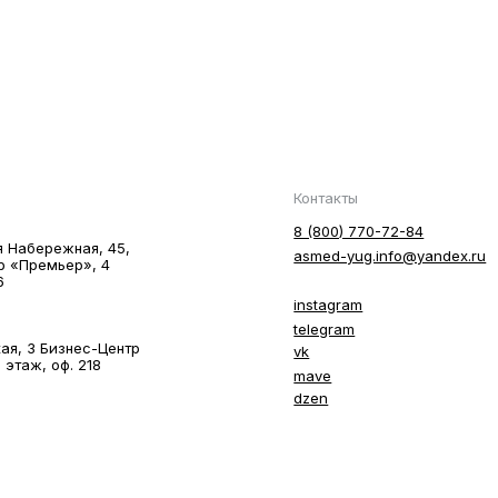
Контакты
8 (800) 770-72-84
я Hабережная, 45,
asmed-yug.info@yandex.ru
р «Премьер», 4
6
instagram
telegram
ая, 3 Бизнес-Центр
vk
 этаж, оф. 218
mave
dzen