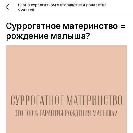
Блог о суррогатном материнстве и донорстве
ооцитов
Суррогатное материнство =
рождение малыша?