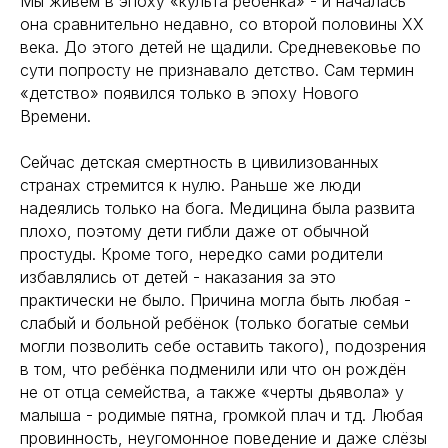
Мы живем в эпоху «культа ребёнка» - и началась
она сравнительно недавно, со второй половины XX
века. До этого детей не щадили. Средневековье по
сути попросту не признавало детство. Сам термин
«детство» появился только в эпоху Нового
Времени.
Сейчас детская смертность в цивилизованных
странах стремится к нулю. Раньше же люди
надеялись только на бога. Медицина была развита
плохо, поэтому дети гибли даже от обычной
простуды. Кроме того, нередко сами родители
избавлялись от детей - наказания за это
практически не было. Причина могла быть любая -
слабый и больной ребёнок (только богатые семьи
могли позволить себе оставить такого), подозрения
в том, что ребёнка подменили или что он рождён
не от отца семейства, а также «черты дьявола» у
малыша - родимые пятна, громкой плач и тд. Любая
провинность, неугомонное поведение и даже слёзы