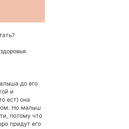
тать?
 здоровья.
малыша до его
той и
то ест) она
плом. Но малыш
ти, потому что
оро придут его