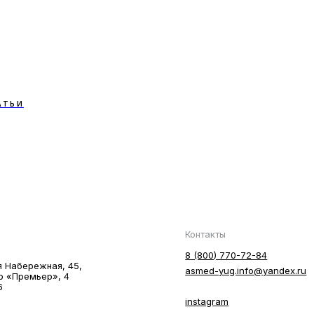
АТЬИ
Контакты
8 (800) 770-72-84
я Hабережная, 45,
asmed-yug.info@yandex.ru
р «Премьер», 4
6
instagram