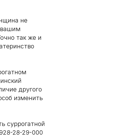
енщина не
с вашим
очно так же и
материнство
рогатном
цинский
аличие другого
пособ изменить
ть суррогатной
928-28-29-000