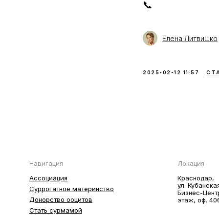
📞
Елена Литвишко
2025-02-12 11:57
СТ
Навигация
Локация
Ассоциация
Краснодар,
ул. Кубанска
Суррогатное материнство
Бизнес-Цент
Донорство ооцитов
этаж, оф. 40
Стать сурмамой