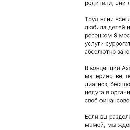
родители, они 
Труд няни всег
любила детей и
ребенком 9 мес
услуги суррога
абсолютно зако
В концепции As
материнстве, п
диагноз, беспло
недуга в орган
своё финансово
Если вы раздел
мамой, мы ждём