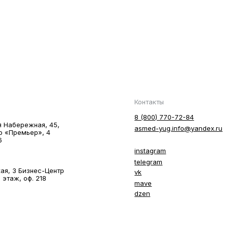
Контакты
8 (800) 770-72-84
я Hабережная, 45,
asmed-yug.info@yandex.ru
р «Премьер», 4
6
instagram
telegram
ая, 3 Бизнес-Центр
vk
 этаж, оф. 218
mave
dzen